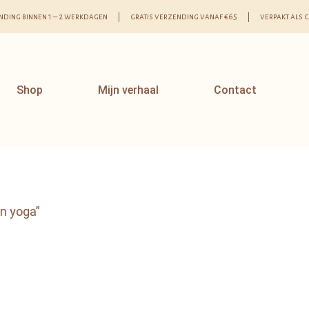
nding binnen 1 – 2 werkdagen | gratis verzending vanaf €65 | verpakt als 
Shop
Mijn verhaal
Contact
n yoga”