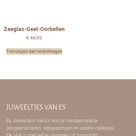
Zeeglas-Geel-Oorbellen
€
44,95
Toevoegen aan winkelwagen
JUWEELTJES VAN ES
Bij Juweeltjes van Es vind je handgemaakte
zeeglassieraden, wijnglasringen en unieke cadeaus.
Elk stuk is met liefde gemaakt of zorgvuldig