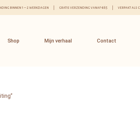
nding binnen 1 – 2 werkdagen | gratis verzending vanaf €65 | verpakt als 
Shop
Mijn verhaal
Contact
ting”