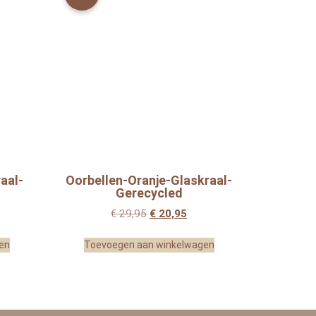
aal-
Oorbellen-Oranje-Glaskraal-
Gerecycled
€
29,95
€
20,95
en
Toevoegen aan winkelwagen