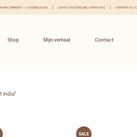
nding binnen 1 – 2 werkdagen | gratis verzending vanaf €65 | verpakt als 
Shop
Mijn verhaal
Contact
 india”
E
SALE