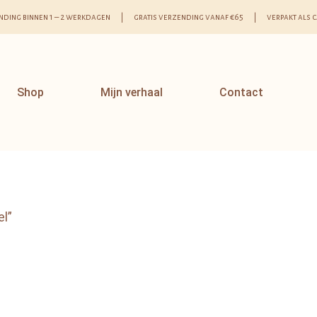
nding binnen 1 – 2 werkdagen | gratis verzending vanaf €65 | verpakt als 
Shop
Mijn verhaal
Contact
el”