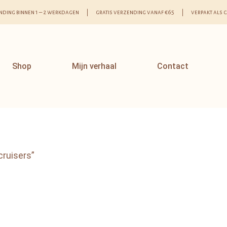
nding binnen 1 – 2 werkdagen | gratis verzending vanaf €65 | verpakt als 
Shop
Mijn verhaal
Contact
cruisers”