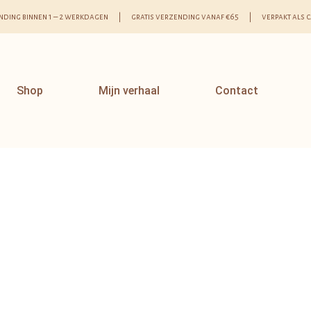
nding binnen 1 – 2 werkdagen | gratis verzending vanaf €65 | verpakt als 
Shop
Mijn verhaal
Contact