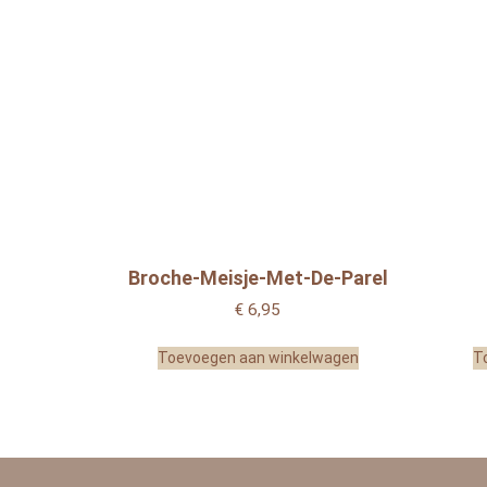
Broche-Meisje-Met-De-Parel
€
6,95
Toevoegen aan winkelwagen
T