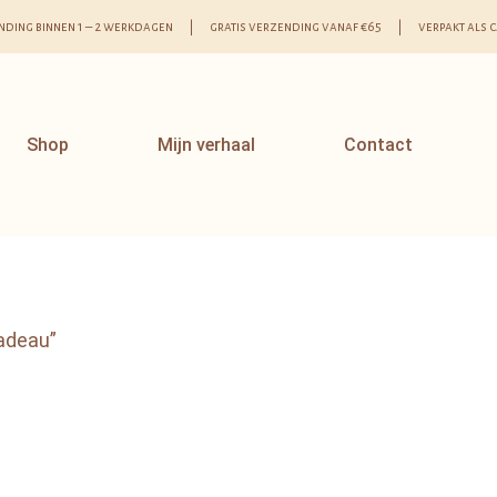
nding binnen 1 – 2 werkdagen | gratis verzending vanaf €65 | verpakt als 
Shop
Mijn verhaal
Contact
adeau”